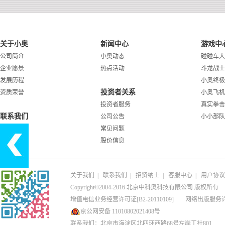
关于小奥
新闻中心
游戏中
公司简介
小奥动态
碰碰车大
企业愿景
热点活动
斗龙战士
发展历程
小奥终极
投资者关系
资质荣誉
小奥飞机
投资者服务
真实拳击
联系我们
公司公告
小小部队
常见问题
股价信息
关于我们
|
联系我们
|
招贤纳士
|
客服中心
|
用户协议
Copyright©2004-2016 北京中科奥科技有限公司 版权所有
增值电信业务经营许可证[B2-20110109]
网络出版服务
京公网安备 11010802021408号
联系我们：北京市海淀区北四环西路68号左岸工社801