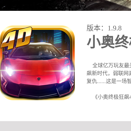
版本：1.9.8
小奥终
全球亿万玩友最关注
飙新时代，弱联网
复仇......这
《小奥终极狂飙4》