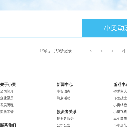
小奥动
1
/
0
页， 共
0
条记录.
|<
<
>
>|
关于小奥
新闻中心
游戏中
公司简介
小奥动态
碰碰车大
企业愿景
热点活动
斗龙战士
发展历程
小奥终极
投资者关系
资质荣誉
小奥飞机
投资者服务
真实拳击
联系我们
公司公告
小小部队