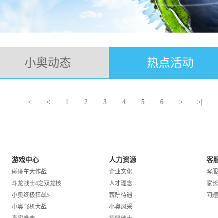
小奥动态
热点活动
.
|<
<
1
2
3
4
5
6
>
>|
游戏中心
人力资源
客
碰碰车大作战
企业文化
客服
斗龙战士4之双龙核
人才理念
家长
小奥终极狂飙5
薪酬待遇
问题
小奥飞机大战
小奥风采