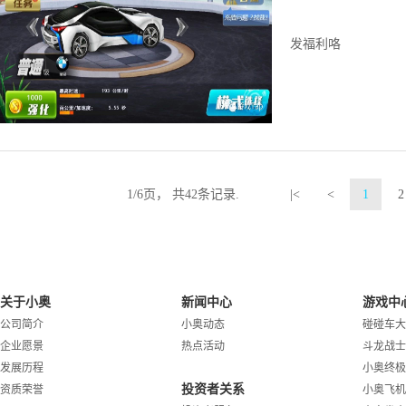
发福利咯
1
/
6
页， 共
42
条记录.
|<
<
1
2
关于小奥
新闻中心
游戏中
公司简介
小奥动态
碰碰车大
企业愿景
热点活动
斗龙战士
发展历程
小奥终极
投资者关系
资质荣誉
小奥飞机